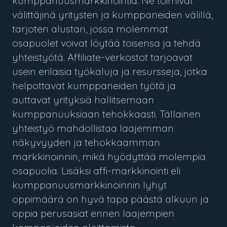
kumppanuusmarkkinointia. Ne toimivat
välittäjinä yritysten ja kumppaneiden välillä,
tarjoten alustan, jossa molemmat
osapuolet voivat löytää toisensa ja tehdä
yhteistyötä. Affiliate-verkostot tarjoavat
usein erilaisia työkaluja ja resursseja, jotka
helpottavat kumppaneiden työtä ja
auttavat yrityksiä hallitsemaan
kumppanuuksiaan tehokkaasti. Tällainen
yhteistyö mahdollistaa laajemman
näkyvyyden ja tehokkaamman
markkinoinnin, mikä hyödyttää molempia
osapuolia. Lisäksi affi-markkinointi eli
kumppanuusmarkkinoinnin lyhyt
oppimäärä on hyvä tapa päästä alkuun ja
oppia perusasiat ennen laajempien