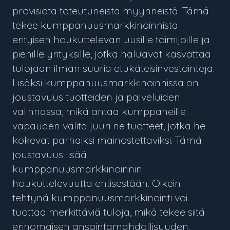
provisiota toteutuneista myynneistä. Tämä
tekee kumppanuusmarkkinoinnista
erityisen houkuttelevan uusille toimijoille ja
pienille yrityksille, jotka haluavat kasvattaa
tulojaan ilman suuria etukäteisinvestointeja.
Lisäksi kumppanuusmarkkinoinnissa on
joustavuus tuotteiden ja palveluiden
valinnassa, mikä antaa kumppaneille
vapauden valita juuri ne tuotteet, jotka he
kokevat parhaiksi mainostettaviksi. Tämä
joustavuus lisää
kumppanuusmarkkinoinnin
houkuttelevuutta entisestään. Oikein
tehtynä kumppanuusmarkkinointi voi
tuottaa merkittäviä tuloja, mikä tekee siitä
erinomaisen ansaintamahdollisuuden.