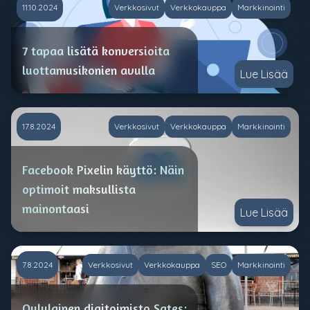
11.10.2024
Verkkosivut
Verkkokauppa
Markkinointi
7 tapaa lisätä konversioita
luottamusikonien avulla
Lue Lisää
17.8.2024
Verkkosivut
Verkkokauppa
Markkinointi
Facebook Pixelin käyttö: Näin
optimoit maksullista
mainontaasi
Lue Lisää
7.8.2024
Verkkosivut
Verkkokauppa
SEO
Markkinointi
Oululainen digitoimisto Sates: