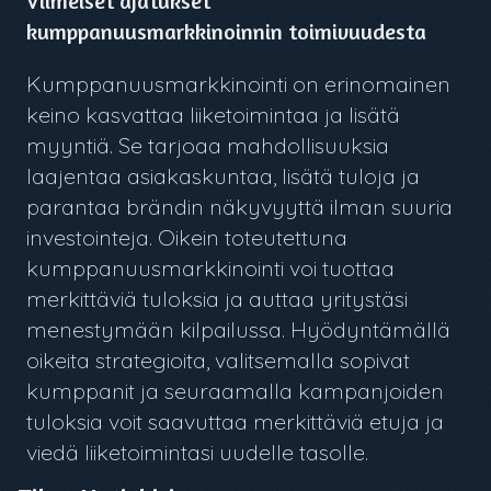
Viimeiset ajatukset
kumppanuusmarkkinoinnin toimivuudesta
Kumppanuusmarkkinointi on erinomainen
keino kasvattaa liiketoimintaa ja lisätä
myyntiä. Se tarjoaa mahdollisuuksia
laajentaa asiakaskuntaa, lisätä tuloja ja
parantaa brändin näkyvyyttä ilman suuria
investointeja. Oikein toteutettuna
kumppanuusmarkkinointi voi tuottaa
merkittäviä tuloksia ja auttaa yritystäsi
menestymään kilpailussa. Hyödyntämällä
oikeita strategioita, valitsemalla sopivat
kumppanit ja seuraamalla kampanjoiden
tuloksia voit saavuttaa merkittäviä etuja ja
viedä liiketoimintasi uudelle tasolle.