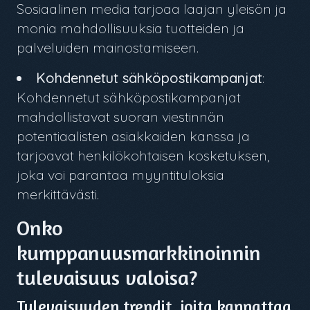
Sosiaalinen media tarjoaa laajan yleisön ja
monia mahdollisuuksia tuotteiden ja
palveluiden mainostamiseen.
Kohdennetut sähköpostikampanjat
:
Kohdennetut sähköpostikampanjat
mahdollistavat suoran viestinnän
potentiaalisten asiakkaiden kanssa ja
tarjoavat henkilökohtaisen kosketuksen,
joka voi parantaa myyntituloksia
merkittävästi.
Onko
kumppanuusmarkkinoinnin
tulevaisuus valoisa?
Tulevaisuuden trendit, joita kannattaa