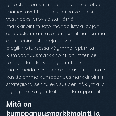
yhteistyöhön kumppanien kanssa, jotka
mainostavat tuotteitasi tai palveluitasi
vastineeksi provisioista. Tämä
markkinointimuoto mahdollistaa laajan
asiakaskunnan tavoittamisen ilman suuria
etukäteisinvestointeja. Tässä
blogikirjoituksessa käymme läpi, mitä
kumppanuusmarkkinointi on, miten se
toimii, ja kuinka voit hyödyntää sitä
maksimoidaksesi liiketoimintasi tulot. Lisäksi
käsittelemme kumppanuusmarkkinoinnin
strategioita, sen tulevaisuuden näkymiä ja
hyötyjä sekä yrityksille että kumppaneille.
Mitä on
kumppanuusmarkkinointi ja