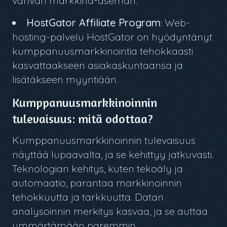
vahvan markkina-aseman.
HostGator Affiliate Program
: Web-
hosting-palvelu HostGator on hyödyntänyt
kumppanuusmarkkinointia tehokkaasti
kasvattaakseen asiakaskuntaansa ja
lisätäkseen myyntiään.
Kumppanuusmarkkinoinnin
tulevaisuus: mitä odottaa?
Kumppanuusmarkkinoinnin tulevaisuus
näyttää lupaavalta, ja se kehittyy jatkuvasti.
Teknologian kehitys, kuten tekoäly ja
automaatio, parantaa markkinoinnin
tehokkuutta ja tarkkuutta. Datan
analysoinnin merkitys kasvaa, ja se auttaa
ymmärtämään paremmin