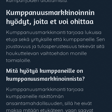
kampanjoiden aloittamista.
Kumppanuusmarkkinoinnin
hyödyt, joita et voi ohittaa
Kumppanuusmarkkinointi tarjoaa lukuisia
etuja sekä yrityksille että kumppaneille. Sen
joustavuus ja tulosperusteisuus tekevät siitä
houkuttelevan vaihtoehdon monille
toimialoille.
Mitä hyötyä kumppaneille on
kumppanuusmarkkinoinnista?
Kumppanuusmarkkinointi tarjoaa
kumppaneille riskittömän
ansaintamahdollisuuden, sillä he eivät
maksa mitään etukäteen, vaan saavat