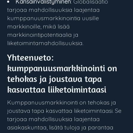
Kansainvälistyminen
: Globalisaatio
tarjoaa mahdollisuuksia laajentaa
kumppanuusmarkkinointia uusille
markkinoille, mikä lisää
markkinointipotentiaalia ja
liiketoimintamahdollisuuksia.
Yhteenveto:
kumppanuusmarkkinointi on
tehokas ja joustava tapa
kasvattaa liiketoimintaasi
Kumppanuusmarkkinointi on tehokas ja
joustava tapa kasvattaa liiketoimintaasi. Se
tarjoaa mahdollisuuksia laajentaa
asiakaskuntaa, lisätä tuloja ja parantaa