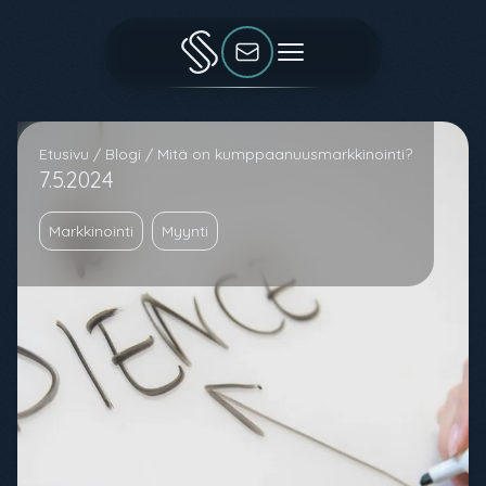
Etusivu
/
Blogi
/
Mitä on kumppaanuusmarkkinointi?
7.5.2024
Markkinointi
Myynti