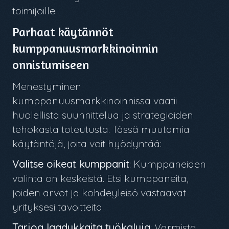
toimijoille.
Parhaat käytännöt
kumppanuusmarkkinoinnin
onnistumiseen
Menestyminen
kumppanuusmarkkinoinnissa vaatii
huolellista suunnittelua ja strategioiden
tehokasta toteutusta. Tässä muutamia
käytäntöjä, joita voit hyödyntää:
Valitse oikeat kumppanit
: Kumppaneiden
valinta on keskeistä. Etsi kumppaneita,
joiden arvot ja kohdeyleisö vastaavat
yrityksesi tavoitteita.
Tarjoa laadukkaita työkaluja
: Varmista,