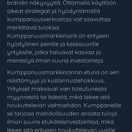
brändin näkyvyyttä. Ottamalla käyttöön
oikeat strategiat ja hyödyntämällä
kumppanuusverkostoja voit saavuttaa
merkittäviä tuloksia.
Kumppanuusmarkkinointi on erityisen
hyödyllinen pienille ja keskisuurille
yrityksille, jotka haluavat kasvaa ja
menestyä ilman suuria investointeja.
Kumppanuusmarkkinoinnin etuna on sen
riskittömyys ja kustannustehokkuus.
Yritykset maksavat vain toteutuneista
myynneistä tai liideistä, mikä tekee siitä
houkuttelevan vaihtoehdon. Kumppaneille
se tarjoaa mahdollisuuden ansaita tuloja
ilman suuria etukäteisinvestointeja, mikä
tekee siitä erityisen houkuttelevan uusille