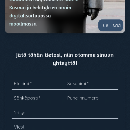
Kasvun ja kehityksen avain
digitalisoituvassa
maailmassa
Lue Lisää
Jätä tähän tietosi, niin otamme sinuun
yhteyttä!
Etunimi *
Sukunimi *
Sähköposti *
Puhelinnumero
Yritys
Viesti