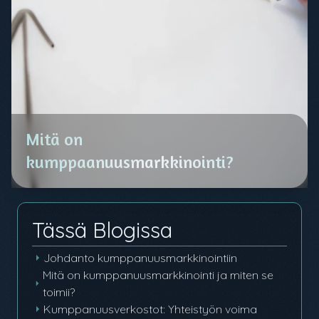
Mitä on
kumppaanuusmarkkinointi?
Tässä Blogissa
Johdanto kumppanuusmarkkinointiin
Mitä on kumppanuusmarkkinointi ja miten se
toimii?
Kumppanuusverkostot: Yhteistyön voima