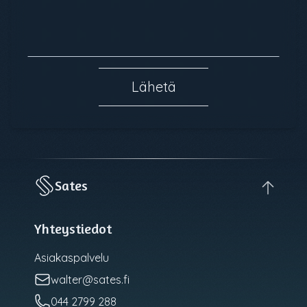
Lähetä
Sates
Yhteystiedot
Asiakaspalvelu
walter@sates.fi
044 2799 288