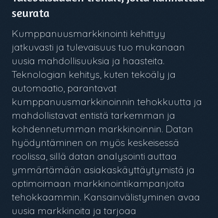
seurata
Kumppanuusmarkkinointi kehittyy
jatkuvasti ja tulevaisuus tuo mukanaan
uusia mahdollisuuksia ja haasteita.
Teknologian kehitys, kuten tekoäly ja
automaatio, parantavat
kumppanuusmarkkinoinnin tehokkuutta ja
mahdollistavat entistä tarkemman ja
kohdennetumman markkinoinnin. Datan
hyödyntäminen on myös keskeisessä
roolissa, sillä datan analysointi auttaa
ymmärtämään asiakaskäyttäytymistä ja
optimoimaan markkinointikampanjoita
tehokkaammin. Kansainvälistyminen avaa
uusia markkinoita ja tarjoaa