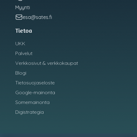
Myynti
esa@sates.fi
Tietoa
UKK
Palvelut
Verkkosivut & verkkokaupat
Blogi
Tietosuojaseloste
Google-mainonta
Somemainonta
Digistrategia