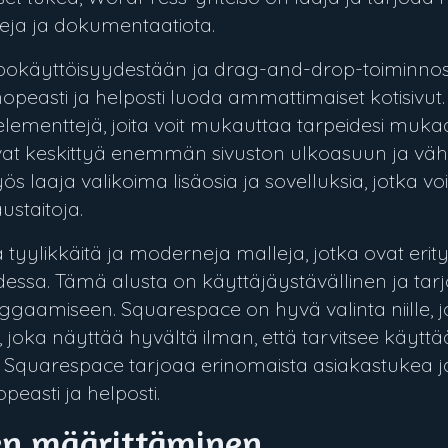
leja ja dokumentaatiota.
pokäyttöisyydestään ja drag-and-drop-toiminnost
vat nopeasti ja helposti luoda ammattimaiset kotisivut
 elementtejä, joita voit mukauttaa tarpeidesi muka
luavat keskittyä enemmän sivuston ulkoasuun ja 
s laaja valikoima lisäosia ja sovelluksia, jotka vo
ustaitoja.
tyylikkäitä ja moderneja malleja, jotka ovat erity
essa. Tämä alusta on käyttäjäystävällinen ja tarj
aamiseen. Squarespace on hyvä valinta niille, j
, joka näyttää hyvältä ilman, että tarvitsee käytt
 Squarespace tarjoaa erinomaista asiakastukea ja
peasti ja helposti.
den määrittäminen