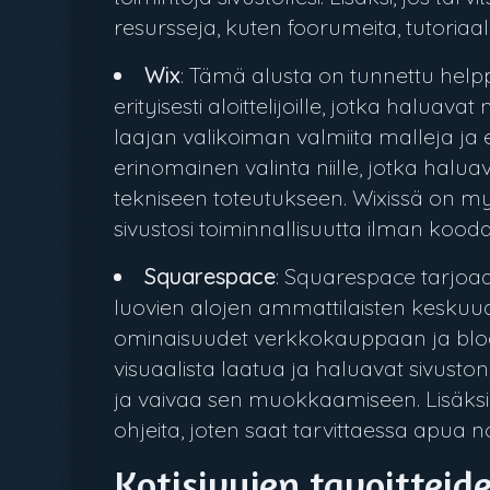
resursseja, kuten foorumeita, tutoriaa
Wix
: Tämä alusta on tunnettu help
erityisesti aloittelijoille, jotka halua
laajan valikoiman valmiita malleja ja
erinomainen valinta niille, jotka ha
tekniseen toteutukseen. Wixissä on myö
sivustosi toiminnallisuutta ilman kooda
Squarespace
: Squarespace tarjoaa 
luovien alojen ammattilaisten keskuud
ominaisuudet verkkokauppaan ja blogg
visuaalista laatua ja haluavat sivuston
ja vaivaa sen muokkaamiseen. Lisäksi
ohjeita, joten saat tarvittaessa apua no
Kotisivujen tavoittei