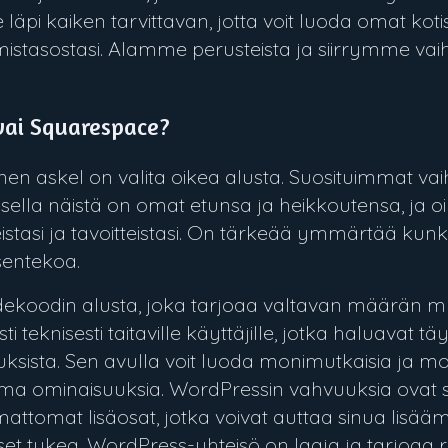
i kaiken tarvittavan, jotta voit luoda omat kotis
istasostasi. Alamme perusteista ja siirrymme vai
vai Squarespace?
inen askel on valita oikea alusta. Suosituimmat va
ella näistä on omat etunsa ja heikkoutensa, ja o
eistasi ja tavoitteistasi. On tärkeää ymmärtää kunk
sentekoa.
ekoodin alusta, joka tarjoaa valtavan määrän 
i teknisesti taitaville käyttäjille, jotka haluavat t
uksista. Sen avulla voit luoda monimutkaisia ja mo
koima ominaisuuksia. WordPressin vahvuuksia ovat 
mattomat lisäosat, jotka voivat auttaa sinua lisääm
rvitset tukea, WordPress-yhteisö on laaja ja tarjoaa 