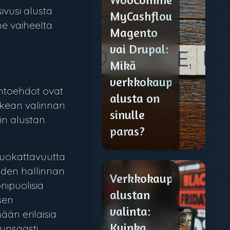
ivusi alusta
MyCashflow,
he vaiheelta
Magento
vai Drupal:
Mikä
verkkokauppa-
ihtoehdot ovat
alusta on
ikean valinnan
sinulle
in alustan
paras?
muokattavuutta
äyden hallinnan
Verkkokauppa-
nipuolisia
alustan
sen
valinta:
ään erilaisia
Kuinka
runsaasti