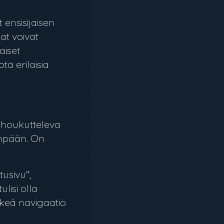
ensisijaisen
aat voivat
aiset
ta erilaisia
a houkutteleva
dempään. On
tusivu",
ulisi olla
elkeä navigaatio