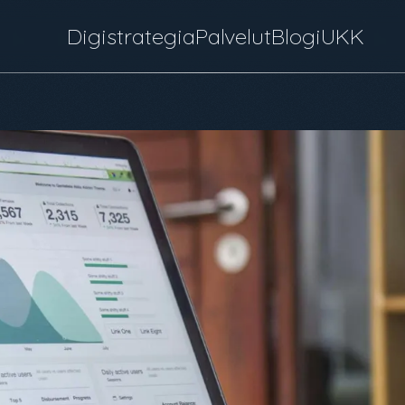
Digistrategia
Palvelut
Blogi
UKK