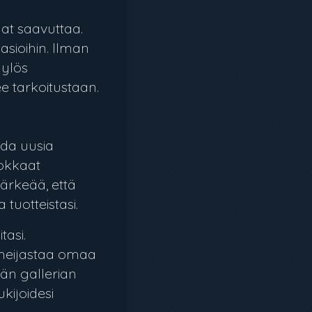
at saavuttaa.
asioihin. Ilman
 ylös
ee tarkoitustaan.
aada uusia
hokkaat
ärkeää, että
 tuotteistasi.
tasi.
a heijastaa omaa
vän gallerian
ukijoidesi