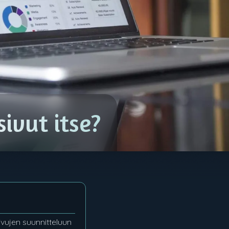
ivut itse?
ivujen suunnitteluun