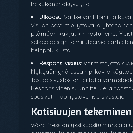
hakukonenäkyvyyttä.
Ulkoasu
: Valitse värit, fontit ja k
Visuaalisesti miellyttävä ja yhtenäine
pitämään kävijät kiinnostuneina. Mu
selkeä design toimii yleensä parhaiten.
helppolukuista.
Responsiivisuus
: Varmista, että sivus
Nykyään yhä useampi kävijä käyttää mob
Testaa sivustosi eri laitteilla varmistaak
Responsiivinen suunnittelu ei ainoa
suosivat mobiiliystävällisiä sivustoja.
Kotisivujen tekeminen
WordPress on yksi suosituimmista alus