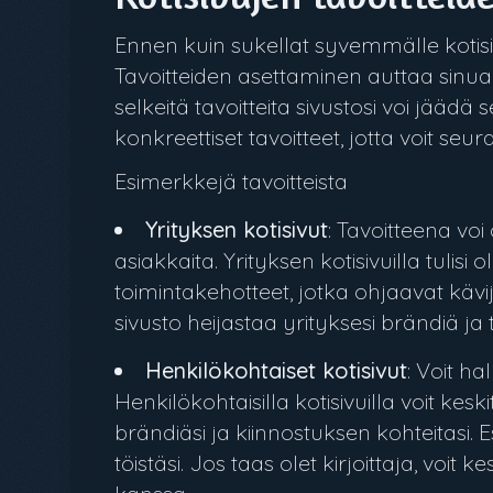
Ennen kuin sukellat syvemmälle kotisi
Tavoitteiden asettaminen auttaa sinua
selkeitä tavoitteita sivustosi voi jäädä
konkreettiset tavoitteet, jotta voit seu
Esimerkkejä tavoitteista
Yrityksen kotisivut
: Tavoitteena voi
asiakkaita. Yrityksen kotisivuilla tulis
toimintakehotteet, jotka ohjaavat käv
sivusto heijastaa yrityksesi brändiä ja t
Henkilökohtaiset kotisivut
: Voit ha
Henkilökohtaisilla kotisivuilla voit ke
brändiäsi ja kiinnostuksen kohteitasi. 
töistäsi. Jos taas olet kirjoittaja, voit 