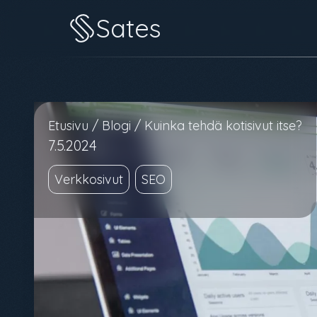
Sates
Etusivu
/
Blogi
/
Kuinka tehdä kotisivut itse?
7.5.2024
Verkkosivut
SEO