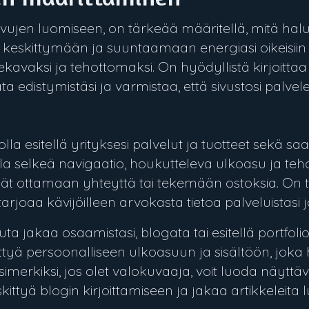
vujen luomiseen, on tärkeää määritellä, mitä halu
 keskittymään ja suuntaamaan energiasi oikeisiin 
 sekavaksi ja tehottomaksi. On hyödyllistä kirjoittaa
rata edistymistäsi ja varmistaa, että sivustosi palvel
 olla esitellä yrityksesi palvelut ja tuotteet sekä s
i olla selkeä navigaatio, houkutteleva ulkoasu ja te
ijät ottamaan yhteyttä tai tekemään ostoksia. On t
arjoaa kävijöilleen arvokasta tietoa palveluistasi ja
luta jakaa osaamistasi, blogata tai esitellä portfolioi
skittyä persoonalliseen ulkoasuun ja sisältöön, jok
Esimerkiksi, jos olet valokuvaaja, voit luoda näyttä
keskittyä blogin kirjoittamiseen ja jakaa artikkeleita l