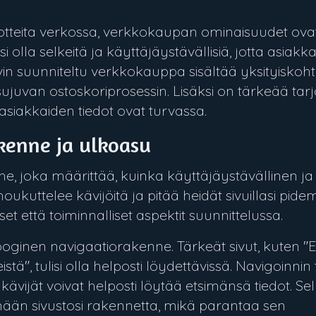
otteita verkossa, verkkokaupan ominaisuudet ovat 
i olla selkeitä ja käyttäjäystävällisiä, jotta asiakk
yvin suunniteltu verkkokauppa sisältää yksityiskoht
juvan ostoskoriprosessin. Lisäksi on tärkeää tarjo
asiakkaiden tiedot ovat turvassa.
akenne ja ulkoasu
aihe, joka määrittää, kuinka käyttäjäystävällinen j
 houkuttelee kävijöitä ja pitää heidät sivuillasi pi
t että toiminnalliset aspektit suunnittelussa.
looginen navigaatiorakenne. Tärkeät sivut, kuten "E
stä", tulisi olla helposti löydettävissä. Navigoinnin t
tta kävijät voivat helposti löytää etsimänsä tiedot. S
n sivustosi rakennetta, mikä parantaa sen