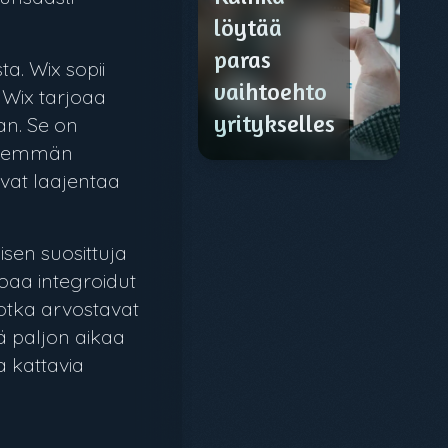
löytää
paras
a. Wix sopii
vaihtoehto
. Wix tarjoaa
yrityksellesi?
an. Se on
vähemmän
ivat laajentaa
isen suosittuja
oaa integroidut
otka arvostavat
ää paljon aikaa
 kattavia