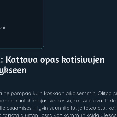
vut
: Kattava opas kotisivujen
tykseen
ä helpompaa kuin koskaan aikaisemmin. Olitpa pie
jakamaan intohimojasi verkossa, kotisivut ovat tär
lle osaamisesi. Hyvin suunnitellut ja toteutetut koti
a tarjota alustan, jossa voit kommunikoida yleisös