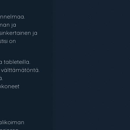
 tunnelmaa.
lman ja
inkertainen ja
tisi on
a tableteilla.
n välttämätöntä.
ä.
ukoneet
valikoiman