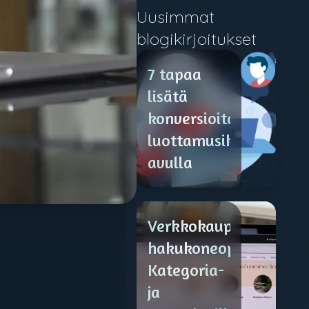
Uusimmat
blogikirjoitukset
7 tapaa
lisätä
konversioita
luottamusikonien
avulla
Verkkokaupan
hakukoneoptimointi:
Kategoria-
ja