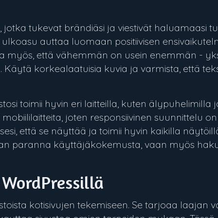
uvat, jotka tukevat brändiäsi ja viestivät haluamaasi
n ulkoasu auttaa luomaan positiivisen ensivaikute
ista myös, että vähemmän on usein enemmän - yks
 Käytä korkealaatuisia kuvia ja varmista, että teks
tosi toimii hyvin eri laitteilla, kuten älypuhelimilla j
iililaitteita, joten responsiivinen suunnittelu o
sesi, että se näyttää ja toimii hyvin kaikilla näytöill
staan paranna käyttäjäkokemusta, vaan myös hak
 WordPressillä
toista kotisivujen tekemiseen. Se tarjoaa laajan 