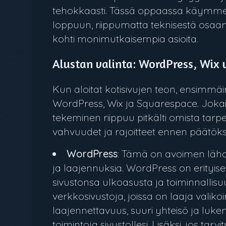
tehokkaasti. Tässä oppaassa käymme läp
loppuun, riippumatta teknisestä osaam
kohti monimutkaisempia asioita.
Alustan valinta: WordPress, Wix 
Kun aloitat kotisivujen teon, ensimmä
WordPress, Wix ja Squarespace. Jokais
tekeminen riippuu pitkälti omista tarp
vahvuudet ja rajoitteet ennen päätök
WordPress
: Tämä on avoimen lähd
ja laajennuksia. WordPress on erityisest
sivustonsa ulkoasusta ja toiminnallisu
verkkosivustoja, joissa on laaja vali
laajennettavuus, suuri yhteisö ja luke
toimintoja sivustollesi. Lisäksi, jos ta