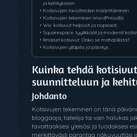
ja kehitykseen
Kotisivujen tavoitteiden määrittäminen
Kotisivujen tekeminen WordPressillä
Wix: kotisivut helposti ja nopeasti
Squarespace: tyylikkäät ja modernit kotisi
Ilmaiset kotisivut: Onko se mahdollista?
Kotisivujen ylläpito ja päivitys
Kuinka tehdä kotisivut
suunnitteluun ja kehi
Johdanto
Kotisivujen tekeminen on tänä päivän
bloggaaja, taiteilija tai vain halukas 
tavoittaaksesi yleisösi ja tuodaksesi esi
merkittävästi parantaa näkyvyyttäsi j