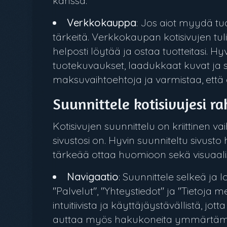
kanssa.
Verkkokauppa
: Jos aiot myydä tu
tärkeitä. Verkkokaupan kotisivujen tulis
helposti löytää ja ostaa tuotteitasi. H
tuotekuvaukset, laadukkaat kuvat ja su
maksuvaihtoehtoja ja varmistaa, että 
Suunnittele kotisivujesi r
Kotisivujen suunnittelu on kriittinen v
sivustosi on. Hyvin suunniteltu sivusto
tärkeää ottaa huomioon sekä visuaalise
Navigaatio
: Suunnittele selkeä ja 
"Palvelut", "Yhteystiedot" ja "Tietoja mei
intuitiivista ja käyttäjäystävällistä, jo
auttaa myös hakukoneita ymmärtämää