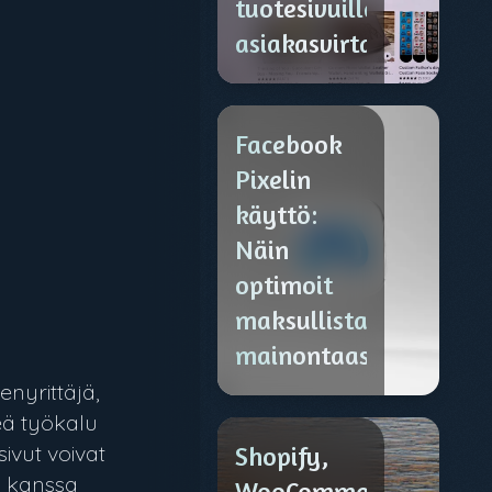
tuotesivuilla
asiakasvirtaa
Facebook
Pixelin
käyttö:
Näin
optimoit
maksullista
mainontaasi
nyrittäjä,
keä työkalu
sivut voivat
Shopify,
i kanssa
WooCommerce,